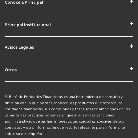
Conoce a Principal
Acerca de Principal
Buscamos tu talento
Principal Institucional
Contacto
Principal Institucional
Mapa del sitio
Avisos Legales
Aviso de Privacidad Clientes
Aviso de Privacidad Prospectos
Otros
Avisos Afore
COVID-19
Avisos Fondos de Inversión
Derecho ARCO
El Buró de Entidades Financieras es una herramienta de consulta y
Avisos Seguros
difusión con la que podrás conocer los productos que ofrecen las
entidades financieras, sus comisiones y tasas, las reclamaciones de los
usuarios, las prácticas no sanas en que incurren, las sanciones
administrativas que les han impuesto, las cláusulas abusivas de sus
contratos y otra información que resulte relevante para informarte
sobre su desempeño.