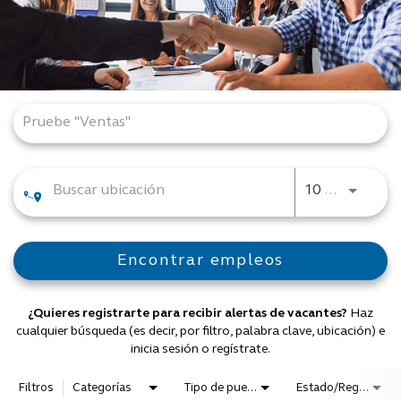
Job Search Page
JOBS.D
10 KM
Encontrar empleos
¿Quieres registrarte para recibir alertas de vacantes?
Haz
cualquier búsqueda (es decir, por filtro, palabra clave, ubicación) e
inicia sesión o regístrate.
Filtros
Categorías
Tipo de puesto
Estado/Región