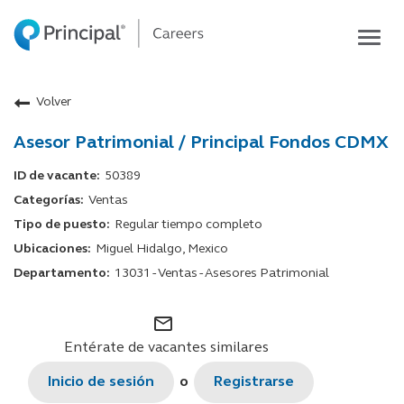
Togg
navig
Life at Principal
Volver
Career areas
Asesor Patrimonial / Principal Fondos CDMX
Students
Inside Principal
50389
Ventas
Global locations
Regular tiempo completo
Search jobs
Miguel Hidalgo, Mexico
13031 - Ventas - Asesores Patrimonial
View application status
mail_outline
Entérate de vacantes similares
Inicio de sesión
o
Registrarse