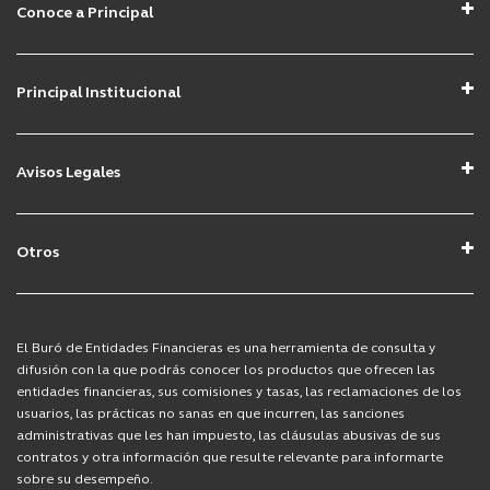
Conoce a Principal
Acerca de Principal
Buscamos tu talento
Principal Institucional
Contacto
Principal Institucional
Mapa del sitio
Avisos Legales
Aviso de Privacidad Clientes
Aviso de Privacidad Prospectos
Otros
Avisos Afore
COVID-19
Avisos Fondos de Inversión
Derecho ARCO
El Buró de Entidades Financieras es una herramienta de consulta y
Avisos Seguros
difusión con la que podrás conocer los productos que ofrecen las
entidades financieras, sus comisiones y tasas, las reclamaciones de los
usuarios, las prácticas no sanas en que incurren, las sanciones
administrativas que les han impuesto, las cláusulas abusivas de sus
contratos y otra información que resulte relevante para informarte
sobre su desempeño.