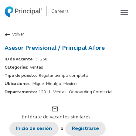
Togg
navig
Life at Principal
Volver
Career areas
Asesor Previsional / Principal Afore
Students
Inside Principal
51256
Ventas
Global locations
Regular tiempo completo
Search jobs
Miguel Hidalgo, Mexico
12011 - Ventas - Onboarding Comercial
View application status
mail_outline
Entérate de vacantes similares
Inicio de sesión
o
Registrarse