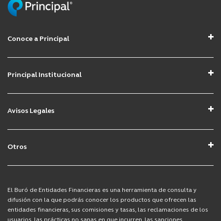
Conoce a Principal
Acerca de Principal
Buscamos tu talento
Principal Institucional
Contacto
Principal Institucional
Mapa del sitio
Avisos Legales
Aviso de Privacidad Clientes
Aviso de Privacidad Prospectos
Otros
Avisos Afore
COVID-19
Avisos Fondos de Inversión
Derecho ARCO
El Buró de Entidades Financieras es una herramienta de consulta y
Avisos Seguros
difusión con la que podrás conocer los productos que ofrecen las
entidades financieras, sus comisiones y tasas, las reclamaciones de los
usuarios, las prácticas no sanas en que incurren, las sanciones