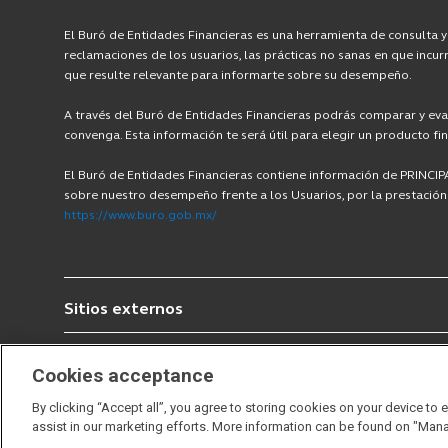
El Buró de Entidades Financieras es una herramienta de consulta y 
reclamaciones de los usuarios, las prácticas no sanas en que incur
que resulte relevante para informarte sobre su desempeño.
A través del Buró de Entidades Financieras podrás comparar y eval
convenga. Esta información te será útil para elegir un producto fi
El Buró de Entidades Financieras contiene información de PRI
sobre nuestro desempeño frente a los Usuarios, por la prestación d
https://www.buro.gob.mx/
Sitios externos
CONSAR
AMAFORE
GIPS
CNBV
Cookies acceptance
By clicking “Accept all”, you agree to storing cookies on your device to 
assist in our marketing efforts. More information can be found on "Man
© 2023, Principal México, Todos los derechos reservados