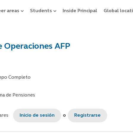
er areas
Students
Inside Principal
Global locat
te Operaciones AFP
empo Completo
ma de Pensiones
ares
Inicio de sesión
o
Registrarse