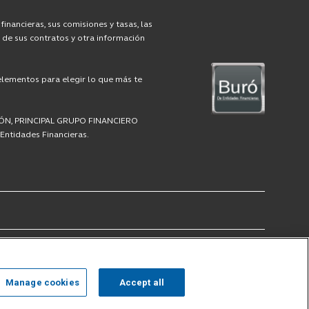
nancieras, sus comisiones y tasas, las
s de sus contratos y otra información
 elementos para elegir lo que más te
SIÓN, PRINCIPAL GRUPO FINANCIERO
Entidades Financieras.
Manage cookies
Accept all
Visit
Visit
Visit
Visit