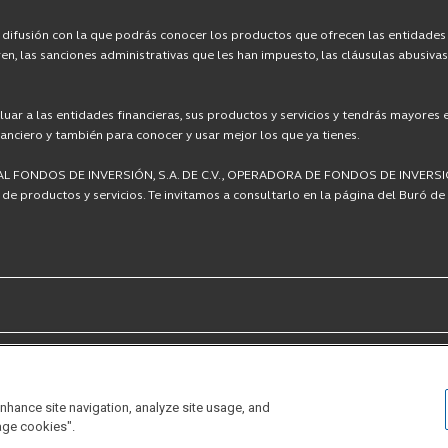
difusión con la que podrás conocer los productos que ofrecen las entidades fi
ren, las sanciones administrativas que les han impuesto, las cláusulas abusiva
uar a las entidades financieras, sus productos y servicios y tendrás mayores
nanciero y también para conocer y usar mejor los que ya tienes.
NCIPAL FONDOS DE INVERSIÓN, S.A. DE C.V., OPERADORA DE FONDOS DE INVER
e productos y servicios. Te invitamos a consultarlo en la página del Buró de 
AMIB
MORNINGSTAR
enhance site navigation, analyze site usage, and
age cookies".