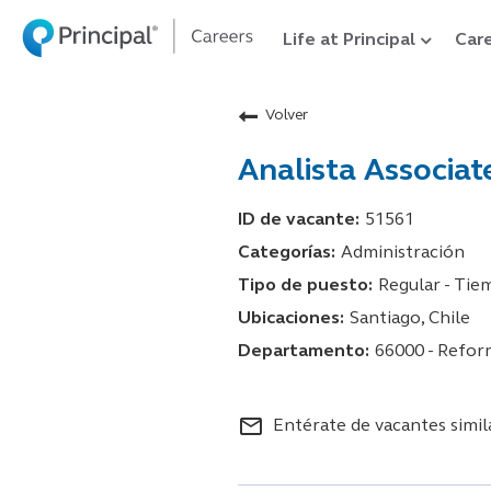
Life at Principal
Care
Volver
Analista Associa
51561
Administración
Regular - Ti
Santiago, Chile
66000 - Refor
mail_outline
Entérate de vacantes simil