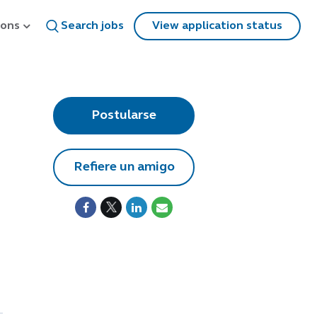
ions
Search jobs
View application status
Postularse
Refiere un amigo